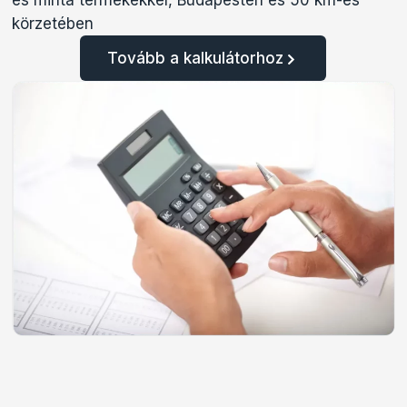
és minta termékekkel, Budapesten és 50 km-es
körzetében
Tovább a kalkulátorhoz