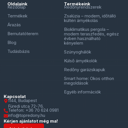
Oldalaink
Termékeink
Kezdőlap
Redőnyrendszerek
Termékek
Zsalúzia – modern, időtálló
kültéri árnyékolás
Árazás
Bioklimatikus pergola –
Bemutatóterem
modern teraszfedés, egész
évben használható
Blog
kényelem
Tudásbázis
Szúnyoghálók
Külső árnyékolók
Redőny garázskapuk
Smart home: Okos otthon
megoldások
Egyéb információk
Kapcsolat
1144, Budapest
Füredi utca 72-76.
Telefon: +36 70 624 0981
info@topredony.hu
Kérjen ajánlatot még ma!