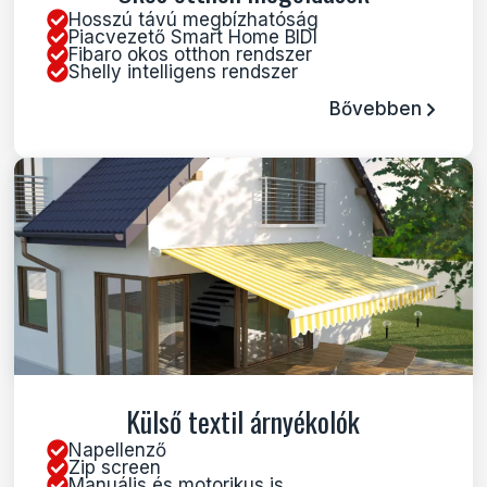
Hosszú távú megbízhatóság
Piacvezető Smart Home BIDI
Fibaro okos otthon rendszer
Shelly intelligens rendszer
Bővebben
Külső textil árnyékolók
Napellenző
Zip screen
Manuális és motorikus is