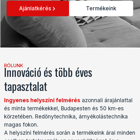
Ajánlatkérés
Termékeink
RÓLUNK
Innováció és több éves
tapasztalat
Ingyenes helyszíni felmérés
azonnali árajánlattal
és minta termékekkel, Budapesten és 50 km-es
körzetében. Redőnytechnika, árnyékolástechnika
magas fokon.
A helyszíni felmérés során a termékeink árai minden