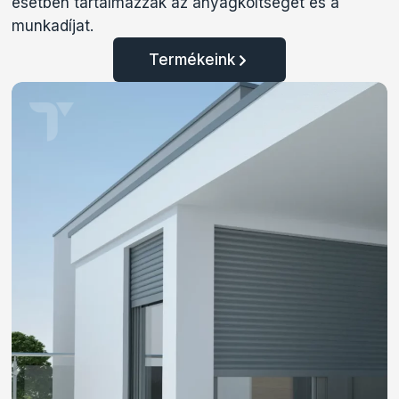
esetben tartalmazzák az anyagköltséget és a
munkadíjat.
Termékeink