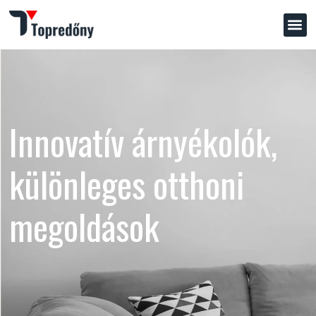
Innovatív árnyékolók,
különleges otthoni
megoldások