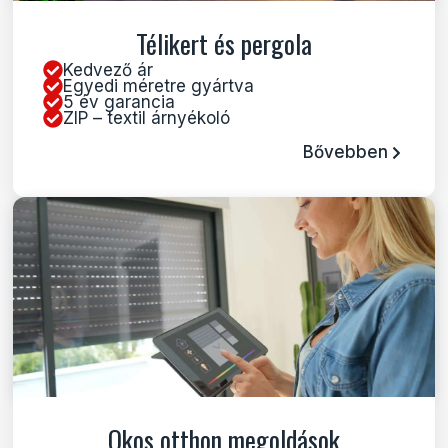
Télikert és pergola
Kedvező ár
Egyedi méretre gyártva
5 év garancia
ZIP – textil árnyékoló
Bővebben
Okos otthon megoldások