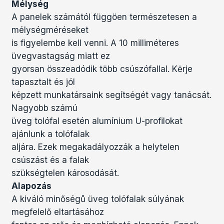
Mélység
A panelek számától függöen természetesen a
mélységméréseket
is figyelembe kell venni. A 10 milliméteres
üvegvastagság miatt ez
gyorsan összeadódik több csúszófallal. Kėrje
tapasztalt és jól
képzett munkatársaink segítségét vagy tanácsát.
Nagyobb számú
üveg tolófal esetén alumínium U-profilokat
ajánlunk a tolófalak
aljára. Ezek megakadályozzák a helytelen
csúszást és a falak
szükségtelen károsodását.
Alapozás
A kiváló minőségů üveg tolófalak súlyának
megfelelő eltartásához