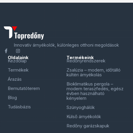
Innovatív árnyékolók, különleges otthoni megoldások
Oldalaink
Termékeink
Kezdőlap
Redőnyrendszerek
Termékek
Zsalúzia – modern, időtálló
kültéri árnyékolás
Árazás
Bioklimatikus pergola –
Bemutatóterem
modern teraszfedés, egész
évben használható
Blog
kényelem
Tudásbázis
Szúnyoghálók
Külső árnyékolók
Redőny garázskapuk