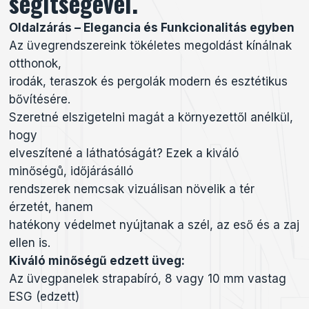
segítségével.
Oldalzárás – Elegancia és Funkcionalitás egyben
Az üvegrendszereink tökéletes megoldást kínálnak
otthonok,
irodák, teraszok és pergolák modern és esztétikus
bővítésére.
Szeretné elszigetelni magát a környezettől anélkül,
hogy
elveszítené a láthatóságát? Ezek a kiváló
minőségů, időjárásálló
rendszerek nemcsak vizuálisan növelik a tér
érzetét, hanem
hatékony védelmet nyújtanak a szél, az eső és a zaj
ellen is.
Kiváló minőségű edzett üveg:
Az üvegpanelek strapabíró, 8 vagy 10 mm vastag
ESG (edzett)