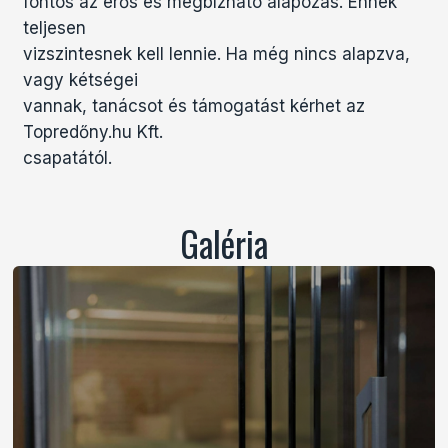
fontos az erős és megbízható alapozás. Ennek
teljesen
vizszintesnek kell lennie. Ha még nincs alapzva,
vagy kétségei
vannak, tanácsot és támogatást kérhet az
Topredőny.hu Kft.
csapatától.
Galéria