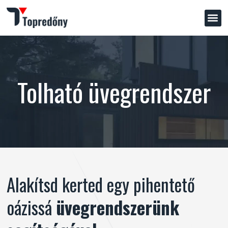
Tolható üvegrendszer
Alakítsd kerted egy pihentető
oázissá
üvegrendszerünk