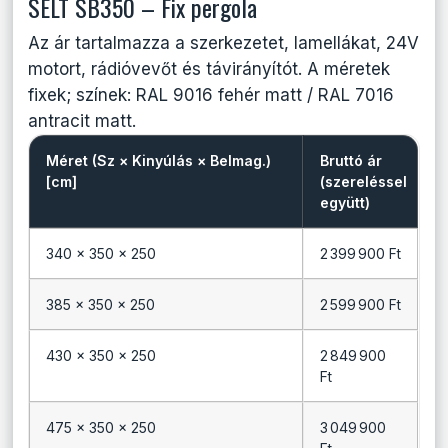
SELT SB350 – Fix pergola
Az ár tartalmazza a szerkezetet, lamellákat, 24V
motort, rádióvevőt és távirányítót. A méretek
fixek; színek: RAL 9016 fehér matt / RAL 7016
antracit matt.
Méret (Sz × Kinyúlás × Belmag.)
Bruttó ár
[cm]
(szereléssel
együtt)
340 × 350 × 250
2 399 900 Ft
385 × 350 × 250
2 599 900 Ft
430 × 350 × 250
2 849 900
Ft
475 × 350 × 250
3 049 900