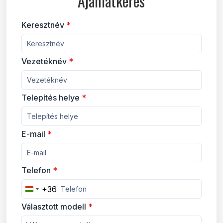
Ajánlatkérés
Keresztnév
*
Vezetéknév
*
Telepítés helye
*
E-mail
*
Telefon
*
+36
Hungary +36
Választott modell
*