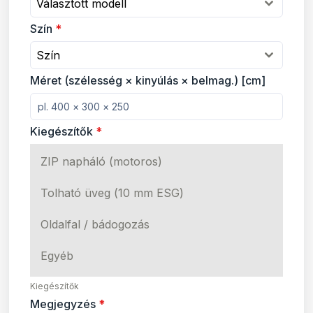
Választott modell
Szín
*
Szín
Méret (szélesség × kinyúlás × belmag.) [cm]
Kiegészítők
*
ZIP napháló (motoros)
Tolható üveg (10 mm ESG)
Oldalfal / bádogozás
Egyéb
Kiegészítők
Megjegyzés
*