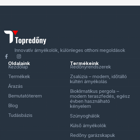
Innovatív árnyékolók, különleges otthoni megoldások
Oldalaink
Termékeink
Kezdőlap
Redőnyrendszerek
Termékek
Zsalúzia – modern, időtálló
kültéri árnyékolás
Árazás
Bioklimatikus pergola –
Bemutatóterem
modern teraszfedés, egész
évben használható
Blog
kényelem
Tudásbázis
Szúnyoghálók
Külső árnyékolók
Redőny garázskapuk