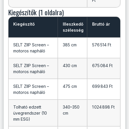
Ft
Kiegészítők (1 oldalra)
Kiegészítő
Illeszkedő
Bruttó ár
szélesség
SELT ZIIP Screen –
385 cm
576 514 Ft
motoros napháló
SELT ZIIP Screen –
430 cm
675 084 Ft
motoros napháló
SELT ZIIP Screen –
475 cm
699 843 Ft
motoros napháló
Tolható edzett
340–350
1 024 898 Ft
üvegrendszer (10
cm
mm ESG)