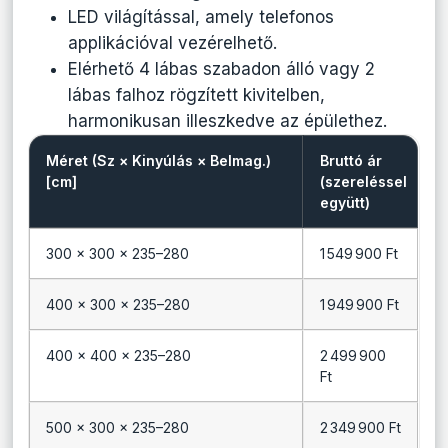
LED világítással, amely telefonos
applikációval vezérelhető.
Elérhető 4 lábas szabadon álló vagy 2
lábas falhoz rögzített kivitelben,
harmonikusan illeszkedve az épülethez.
Méret (Sz × Kinyúlás × Belmag.)
Bruttó ár
[cm]
(szereléssel
együtt)
300 × 300 × 235–280
1 549 900 Ft
400 × 300 × 235–280
1 949 900 Ft
400 × 400 × 235–280
2 499 900
Ft
500 × 300 × 235–280
2 349 900 Ft