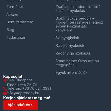
Termékek
Zsalúzia – modern, időtálló
kültéri árnyékolás
Árazás
Bioklimatikus pergola –
Bemutatóterem
modern teraszfedés, egész
évben használható
Blog
kényelem
Tudásbázis
Szúnyoghálók
Külső árnyékolók
Redőny garázskapuk
Smart home: Okos otthon
megoldások
Egyéb információk
Kapcsolat
1144, Budapest
Füredi utca 72-76.
Telefon: +36 70 624 0981
info@topredony.hu
Kérjen ajánlatot még ma!
Ajánlatkérés