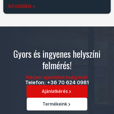
BŐVEBBEN »
Gyors és ingyenes helyszíni
felmérés!
Kérjen ajánlatot még ma!
Telefon: +36 70 624 0981
Ajánlatkérés
Termékeink