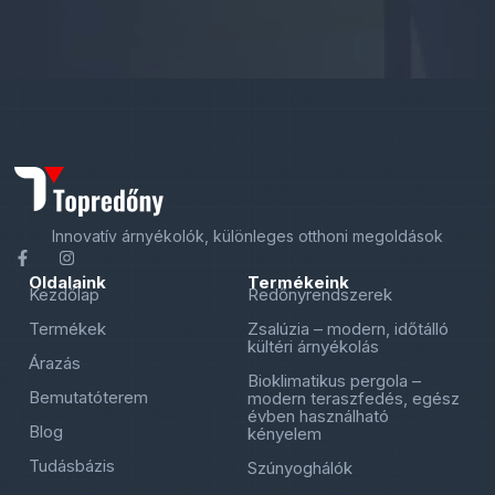
Innovatív árnyékolók, különleges otthoni megoldások
Oldalaink
Termékeink
Kezdőlap
Redőnyrendszerek
Termékek
Zsalúzia – modern, időtálló
kültéri árnyékolás
Árazás
Bioklimatikus pergola –
Bemutatóterem
modern teraszfedés, egész
évben használható
Blog
kényelem
Tudásbázis
Szúnyoghálók