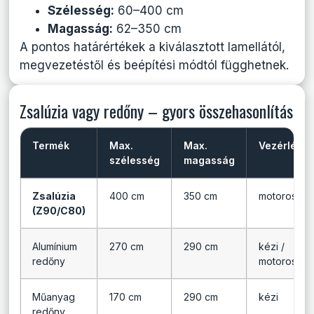
Szélesség:
60–400 cm
Magasság:
62–350 cm
A pontos határértékek a kiválasztott lamellától,
megvezetéstől és beépítési módtól függhetnek.
Zsalúzia vagy redőny – gyors összehasonlítás
Termék
Max.
Max.
Vezérlés
szélesség
magasság
Zsalúzia
400 cm
350 cm
motoros
(Z90/C80)
Alumínium
270 cm
290 cm
kézi /
redőny
motoros
Műanyag
170 cm
290 cm
kézi
redőny