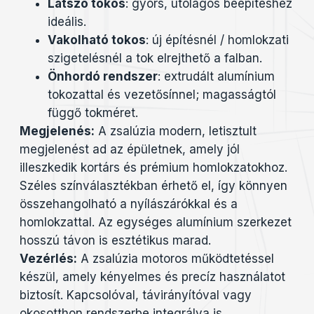
Látszó tokos
: gyors, utólagos beépítéshez
ideális.
Vakolható tokos
: új építésnél / homlokzati
szigetelésnél a tok elrejthető a falban.
Önhordó rendszer
: extrudált alumínium
tokozattal és vezetősínnel; magasságtól
függő tokméret.
Megjelenés:
A zsalúzia modern, letisztult
megjelenést ad az épületnek, amely jól
illeszkedik kortárs és prémium homlokzatokhoz.
Széles színválasztékban érhető el, így könnyen
összehangolható a nyílászárókkal és a
homlokzattal. Az egységes alumínium szerkezet
hosszú távon is esztétikus marad.
Vezérlés:
A zsalúzia motoros működtetéssel
készül, amely kényelmes és precíz használatot
biztosít. Kapcsolóval, távirányítóval vagy
okosotthon rendszerbe integrálva is