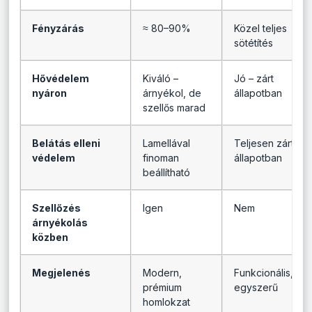
Fényzárás
≈ 80–90%
Közel teljes
sötétítés
Hővédelem
Kiváló –
Jó – zárt
nyáron
árnyékol, de
állapotban
szellős marad
Belátás elleni
Lamellával
Teljesen zárt
védelem
finoman
állapotban
beállítható
Szellőzés
Igen
Nem
árnyékolás
közben
Megjelenés
Modern,
Funkcionális,
prémium
egyszerű
homlokzat