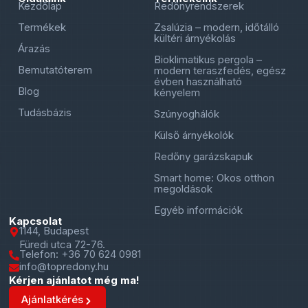
Kezdőlap
Redőnyrendszerek
Termékek
Zsalúzia – modern, időtálló
kültéri árnyékolás
Árazás
Bioklimatikus pergola –
Bemutatóterem
modern teraszfedés, egész
évben használható
Blog
kényelem
Tudásbázis
Szúnyoghálók
Külső árnyékolók
Redőny garázskapuk
Smart home: Okos otthon
megoldások
Egyéb információk
Kapcsolat
1144, Budapest
Füredi utca 72-76.
Telefon: +36 70 624 0981
info@topredony.hu
Kérjen ajánlatot még ma!
Ajánlatkérés