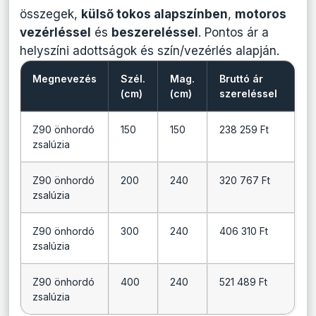
összegek,
külső tokos alapszínben
,
motoros
vezérléssel
és
beszereléssel
. Pontos ár a
helyszíni adottságok és szín/vezérlés alapján.
Megnevezés
Szél.
Mag.
Bruttó ár
(cm)
(cm)
szereléssel
Z90 önhordó
150
150
238 259 Ft
zsalúzia
Z90 önhordó
200
240
320 767 Ft
zsalúzia
Z90 önhordó
300
240
406 310 Ft
zsalúzia
Z90 önhordó
400
240
521 489 Ft
zsalúzia