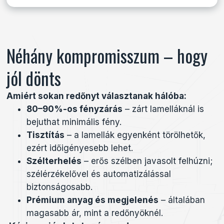
Néhány kompromisszum – hogy
jól dönts
Amiért sokan redőnyt választanak hálóba:
80–90%-os fényzárás
– zárt lamelláknál is
bejuthat minimális fény.
Tisztítás
– a lamellák egyenként törölhetők,
ezért időigényesebb lehet.
Szélterhelés
– erős szélben javasolt felhúzni;
szélérzékelővel és automatizálással
biztonságosabb.
Prémium anyag és megjelenés
– általában
magasabb ár, mint a redőnyöknél.