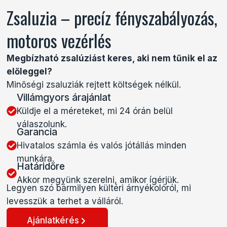
Zsaluzia – precíz fényszabályozás,
motoros vezérlés
Megbízható zsalúziást keres, aki nem tűnik el az
előleggel?
Minőségi zsaluziák rejtett költségek nélkül.
Villámgyors árajánlat
Küldje el a méreteket, mi 24 órán belül
válaszolunk.
Garancia
Hivatalos számla és valós jótállás minden
munkára.
Határidőre
Akkor megyünk szerelni, amikor ígérjük.
Legyen szó bármilyen kültéri árnyékolóról, mi
levesszük a terhet a válláról.
Ajánlatkérés