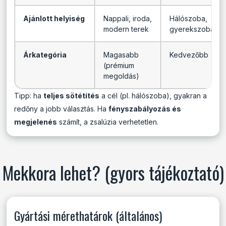
Ajánlott helyiség
Nappali, iroda,
Hálószoba,
modern terek
gyerekszoba
Árkategória
Magasabb
Kedvezőbb
(prémium
megoldás)
Tipp: ha
teljes sötétítés
a cél (pl. hálószoba), gyakran a
redőny a jobb választás. Ha
fényszabályozás és
megjelenés
számít, a zsalúzia verhetetlen.
Mekkora lehet? (gyors tájékoztató)
Gyártási mérethatárok (általános)