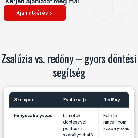
Kérjen ajánlatot még ma!
Ajánlatkérés
Zsalúzia vs. redőny – gyors döntési
segítség
Szempont
Zsalúzia ()
Redőny
Fényszabályozás
Lamellák
Fel / le –
döntésével
nincs finom
pontosan
szabályozás
szabályozható