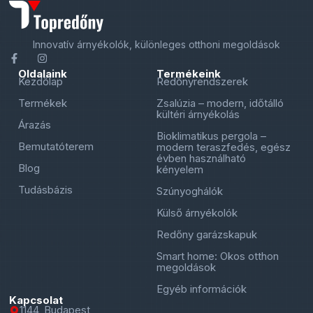
Innovatív árnyékolók, különleges otthoni megoldások
Oldalaink
Termékeink
Kezdőlap
Redőnyrendszerek
Termékek
Zsalúzia – modern, időtálló
kültéri árnyékolás
Árazás
Bioklimatikus pergola –
Bemutatóterem
modern teraszfedés, egész
évben használható
Blog
kényelem
Tudásbázis
Szúnyoghálók
Külső árnyékolók
Redőny garázskapuk
Smart home: Okos otthon
megoldások
Egyéb információk
Kapcsolat
1144, Budapest