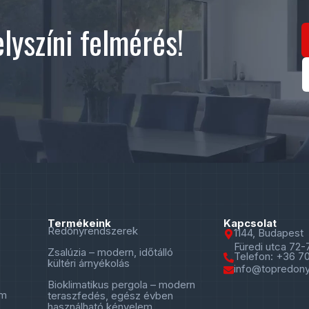
lyszíni felmérés!
Termékeink
Kapcsolat
Redőnyrendszerek
1144, Budapest
Füredi utca 72-
Zsalúzia – modern, időtálló
Telefon: +36 7
kültéri árnyékolás
info@topredony
Bioklimatikus pergola – modern
em
teraszfedés, egész évben
használható kényelem