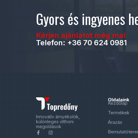
Gyors és ingyenes he
Kérjen ajánlatot még ma!
Telefon: +36 70 624 0981
Oldalaink
Kezdőlap
Termékek
Innovatív árnyékolók,
különleges otthoni
Árazás
megoldások
Bemutatóter