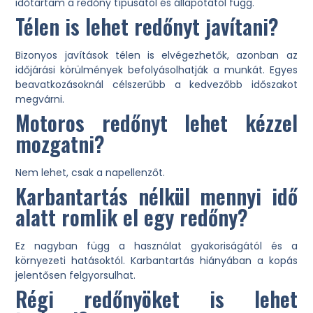
időtartam a redőny típusától és állapotától függ.
Télen is lehet redőnyt javítani?
Bizonyos javítások télen is elvégezhetők, azonban az
időjárási körülmények befolyásolhatják a munkát. Egyes
beavatkozásoknál célszerűbb a kedvezőbb időszakot
megvárni.
Motoros redőnyt lehet kézzel
mozgatni?
Nem lehet, csak a napellenzőt.
Karbantartás nélkül mennyi idő
alatt romlik el egy redőny?
Ez nagyban függ a használat gyakoriságától és a
környezeti hatásoktól. Karbantartás hiányában a kopás
jelentősen felgyorsulhat.
Régi redőnyöket is lehet