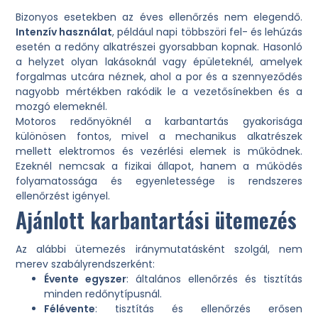
Bizonyos esetekben az éves ellenőrzés nem elegendő.
Intenzív használat
, például napi többszöri fel- és lehúzás
esetén a redőny alkatrészei gyorsabban kopnak. Hasonló
a helyzet olyan lakásoknál vagy épületeknél, amelyek
forgalmas utcára néznek, ahol a por és a szennyeződés
nagyobb mértékben rakódik le a vezetősínekben és a
mozgó elemeknél.
Motoros redőnyöknél a karbantartás gyakorisága
különösen fontos, mivel a mechanikus alkatrészek
mellett elektromos és vezérlési elemek is működnek.
Ezeknél nemcsak a fizikai állapot, hanem a működés
folyamatossága és egyenletessége is rendszeres
ellenőrzést igényel.
Ajánlott karbantartási ütemezés
Az alábbi ütemezés iránymutatásként szolgál, nem
merev szabályrendszerként:
Évente egyszer
: általános ellenőrzés és tisztítás
minden redőnytípusnál.
Félévente
: tisztítás és ellenőrzés erősen