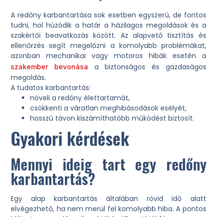
A redőny karbantartása sok esetben egyszerű, de fontos
tudni, hol húzódik a határ a házilagos megoldások és a
szakértői beavatkozás között. Az alapvető tisztítás és
ellenőrzés segít megelőzni a komolyabb problémákat,
azonban mechanikai vagy motoros hibák esetén a
a biztonságos és gazdaságos
szakember bevonása
megoldás.
A tudatos karbantartás:
növeli a redőny élettartamát,
csökkenti a váratlan meghibásodások esélyét,
hosszú távon kiszámíthatóbb működést biztosít.
Gyakori kérdések
Mennyi ideig tart egy redőny
karbantartás?
Egy alap karbantartás általában rövid idő alatt
elvégezhető, ha nem merül fel komolyabb hiba. A pontos