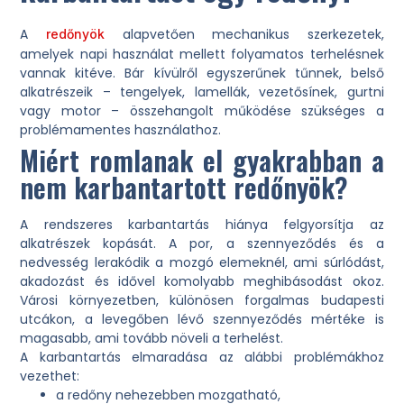
A
alapvetően mechanikus szerkezetek,
redőnyök
amelyek napi használat mellett folyamatos terhelésnek
vannak kitéve. Bár kívülről egyszerűnek tűnnek, belső
alkatrészeik – tengelyek, lamellák, vezetősínek, gurtni
vagy motor – összehangolt működése szükséges a
problémamentes használathoz.
Miért romlanak el gyakrabban a
nem karbantartott redőnyök?
A rendszeres karbantartás hiánya felgyorsítja az
alkatrészek kopását. A por, a szennyeződés és a
nedvesség lerakódik a mozgó elemeknél, ami súrlódást,
akadozást és idővel komolyabb meghibásodást okoz.
Városi környezetben, különösen forgalmas budapesti
utcákon, a levegőben lévő szennyeződés mértéke is
magasabb, ami tovább növeli a terhelést.
A karbantartás elmaradása az alábbi problémákhoz
vezethet:
a redőny nehezebben mozgatható,