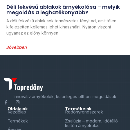
Déli fekvésű ablakok árnyékolása – melyik
megoldás a leghatékonyabb?
A déli fekvésű ablak sok természetes fényt ad, amit télen
kifejezetten kellemes lehet kihasználni. Nyáron viszont
ugyanaz az előny könnyen
Bővebben
Innovatív árnyékolók, különleges otthoni megoldások
Oldalaink
Termékeink
Kezdőlap
Redőnyrendszerek
Termékek
Zsalúzia – modern, időtálló
kültéri árnyékolás
Árazás