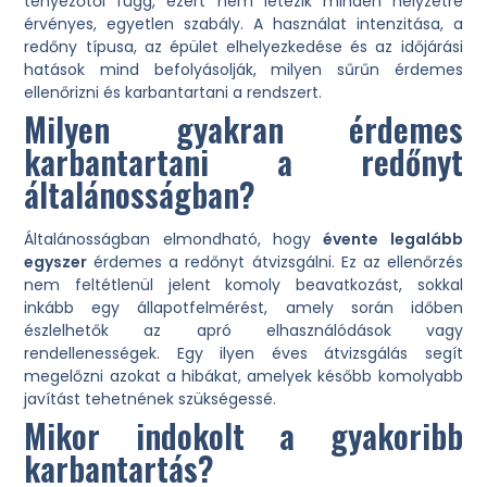
tényezőtől függ, ezért nem létezik minden helyzetre
érvényes, egyetlen szabály. A használat intenzitása, a
redőny típusa, az épület elhelyezkedése és az időjárási
hatások mind befolyásolják, milyen sűrűn érdemes
ellenőrizni és karbantartani a rendszert.
Milyen gyakran érdemes
karbantartani a redőnyt
általánosságban?
Általánosságban elmondható, hogy
évente legalább
egyszer
érdemes a redőnyt átvizsgálni. Ez az ellenőrzés
nem feltétlenül jelent komoly beavatkozást, sokkal
inkább egy állapotfelmérést, amely során időben
észlelhetők az apró elhasználódások vagy
rendellenességek. Egy ilyen éves átvizsgálás segít
megelőzni azokat a hibákat, amelyek később komolyabb
javítást tehetnének szükségessé.
Mikor indokolt a gyakoribb
karbantartás?