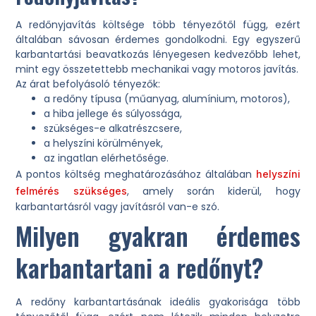
A redőnyjavítás költsége több tényezőtől függ, ezért
általában sávosan érdemes gondolkodni. Egy egyszerű
karbantartási beavatkozás lényegesen kedvezőbb lehet,
mint egy összetettebb mechanikai vagy motoros javítás.
Az árat befolyásoló tényezők:
a redőny típusa (műanyag, alumínium, motoros),
a hiba jellege és súlyossága,
szükséges-e alkatrészcsere,
a helyszíni körülmények,
az ingatlan elérhetősége.
A pontos költség meghatározásához általában
helyszíni
, amely során kiderül, hogy
felmérés szükséges
karbantartásról vagy javításról van-e szó.
Milyen gyakran érdemes
karbantartani a redőnyt?
A redőny karbantartásának ideális gyakorisága több