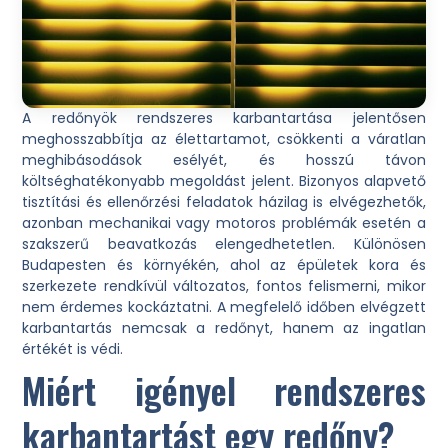
A redőnyök rendszeres karbantartása jelentősen
meghosszabbítja az élettartamot, csökkenti a váratlan
meghibásodások esélyét, és hosszú távon
költséghatékonyabb megoldást jelent. Bizonyos alapvető
tisztítási és ellenőrzési feladatok házilag is elvégezhetők,
azonban mechanikai vagy motoros problémák esetén a
szakszerű beavatkozás elengedhetetlen. Különösen
Budapesten és környékén, ahol az épületek kora és
szerkezete rendkívül változatos, fontos felismerni, mikor
nem érdemes kockáztatni. A megfelelő időben elvégzett
karbantartás nemcsak a redőnyt, hanem az ingatlan
értékét is védi.
Miért igényel rendszeres
karbantartást egy redőny?