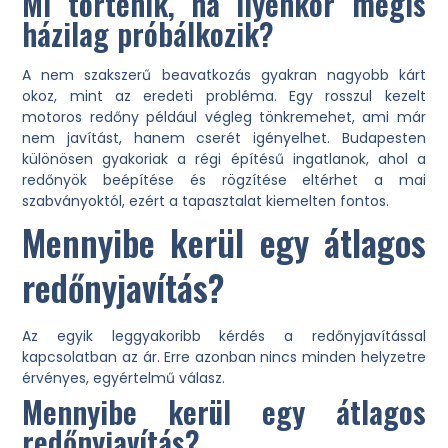
Mi történik, ha ilyenkor mégis
házilag próbálkozik?
A nem szakszerű beavatkozás gyakran nagyobb kárt
okoz, mint az eredeti probléma. Egy rosszul kezelt
motoros redőny például végleg tönkremehet, ami már
nem javítást, hanem cserét igényelhet. Budapesten
különösen gyakoriak a régi építésű ingatlanok, ahol a
redőnyök beépítése és rögzítése eltérhet a mai
szabványoktól, ezért a tapasztalat kiemelten fontos.
Mennyibe kerül egy átlagos
redőnyjavítás?
Az egyik leggyakoribb kérdés a redőnyjavítással
kapcsolatban az ár. Erre azonban nincs minden helyzetre
érvényes, egyértelmű válasz.
Mennyibe kerül egy átlagos
redőnyjavítás?