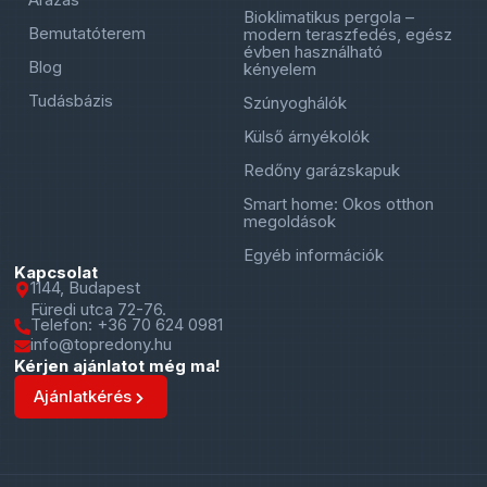
Bioklimatikus pergola –
Bemutatóterem
modern teraszfedés, egész
évben használható
Blog
kényelem
Tudásbázis
Szúnyoghálók
Külső árnyékolók
Redőny garázskapuk
Smart home: Okos otthon
megoldások
Egyéb információk
Kapcsolat
1144, Budapest
Füredi utca 72-76.
Telefon: +36 70 624 0981
info@topredony.hu
Kérjen ajánlatot még ma!
Ajánlatkérés