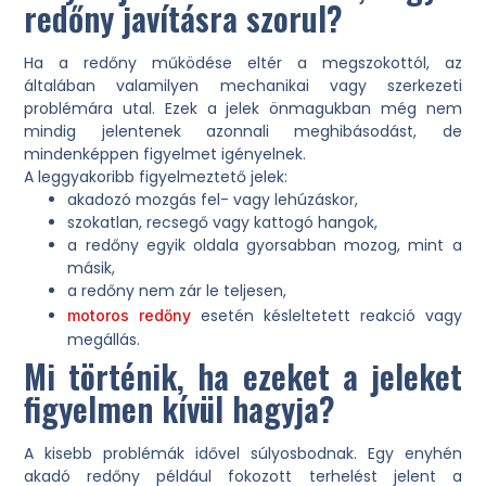
redőny javításra szorul?
Ha a redőny működése eltér a megszokottól, az
általában valamilyen mechanikai vagy szerkezeti
problémára utal. Ezek a jelek önmagukban még nem
mindig jelentenek azonnali meghibásodást, de
mindenképpen figyelmet igényelnek.
A leggyakoribb figyelmeztető jelek:
akadozó mozgás fel- vagy lehúzáskor,
szokatlan, recsegő vagy kattogó hangok,
a redőny egyik oldala gyorsabban mozog, mint a
másik,
a redőny nem zár le teljesen,
esetén késleltetett reakció vagy
motoros redőny
megállás.
Mi történik, ha ezeket a jeleket
figyelmen kívül hagyja?
A kisebb problémák idővel súlyosbodnak. Egy enyhén
akadó redőny például fokozott terhelést jelent a