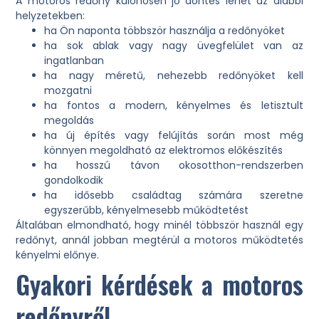
A motoros redőny különösen jó döntés lehet az alábbi
helyzetekben:
ha Ön naponta többször használja a redőnyöket
ha sok ablak vagy nagy üvegfelület van az
ingatlanban
ha nagy méretű, nehezebb redőnyöket kell
mozgatni
ha fontos a modern, kényelmes és letisztult
megoldás
ha új építés vagy felújítás során most még
könnyen megoldható az elektromos előkészítés
ha hosszú távon okosotthon-rendszerben
gondolkodik
ha idősebb családtag számára szeretne
egyszerűbb, kényelmesebb működtetést
Általában elmondható, hogy minél többször használ egy
redőnyt, annál jobban megtérül a motoros működtetés
kényelmi előnye.
Gyakori kérdések a motoros
redőnyről