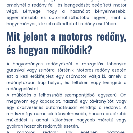
amelynél a redőny fel- és leengedését beépített motor
végzi. Lényege, hogy a használat kényelmesebb,
egyenletesebb és automatizálhatóbb legyen, mint a
hagyományos, kézzel működtetett redőny esetében.
Mit jelent a motoros redőny,
és hogyan működik?
A hagyományos redőnyöknél a mozgatás többnyire
gurtnival vagy zsinórral történik. Motoros redőny esetén
ezt a kézi erőkifejtést egy csőmotor váltja ki, amely a
redőnytokban kap helyet, és feltekeri vagy leengedi a
redőnypalástot.
A működés a felhasználó szempontjából egyszerű: Ön
megnyom egy kapcsolót, használ egy távirányítót, vagy
egy okosvezérlés automatikusan elindítja a redőnyt. A
rendszer így nemcsak kényelmesebb, hanem precízebb
működést is adhat, különösen nagyobb méretű vagy
gyakran használt redőnyök esetén.
A motoros redőny sok esetben időzítővel,