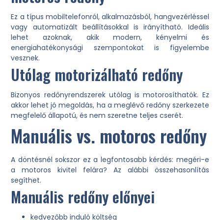
Ez a típus mobiltelefonról, alkalmazásból, hangvezérléssel
vagy automatizált beállításokkal is irányítható. Ideális
lehet azoknak, akik modern, kényelmi és
energiahatékonysági szempontokat is figyelembe
vesznek.
Utólag motorizálható redőny
Bizonyos redőnyrendszerek utólag is motorosíthatók. Ez
akkor lehet jó megoldás, ha a meglévő redőny szerkezete
megfelelő állapotú, és nem szeretne teljes cserét.
Manuális vs. motoros redőny
A döntésnél sokszor ez a legfontosabb kérdés: megéri-e
a motoros kivitel felára? Az alábbi összehasonlítás
segíthet.
Manuális redőny előnyei
kedvezőbb induló költség