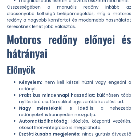
meghibásodás esetén a javítás összetettebb lehet
Összességében a manuális redőny inkább az
alacsonyabb költségű belépőmegoldás, míg a motoros
redőny a nagyobb komfortot és modernebb használatot
keresőknek lehet jobb választás.
Motoros redőny előnyei és
hátrányai
Előnyök
Kényelem:
nem kell kézzel húzni vagy engedni a
redőnyt.
Praktikus mindennapi használat:
különösen több
nyílászáró esetén sokkal egyszerűbb kezelést ad.
Nagy méreteknél is ideális:
a nehezebb
redőnyöket is könnyedén mozgatja.
Automatizálhatóság:
időzítés, központi vezérlés,
okosotthon-integráció is megoldható.
Esztétikusabb megjelenés:
nincs gurtnis átvezető