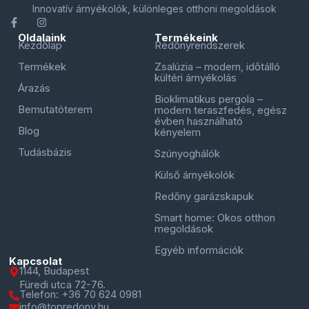
Innovatív árnyékolók, különleges otthoni megoldások
Oldalaink
Termékeink
Kezdőlap
Redőnyrendszerek
Termékek
Zsalúzia – modern, időtálló
kültéri árnyékolás
Árazás
Bioklimatikus pergola –
Bemutatóterem
modern teraszfedés, egész
évben használható
Blog
kényelem
Tudásbázis
Szúnyoghálók
Külső árnyékolók
Redőny garázskapuk
Smart home: Okos otthon
megoldások
Egyéb információk
Kapcsolat
1144, Budapest
Füredi utca 72-76.
Telefon: +36 70 624 0981
info@topredony.hu