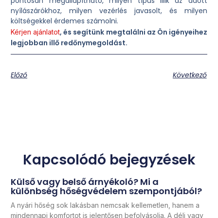
pontosan megállapítható, milyen típus illik az adott
nyílászárókhoz, milyen vezérlés javasolt, és milyen
költségekkel érdemes számolni.
, és segítünk megtalálni az Ön igényeihez
Kérjen ajánlatot
legjobban illő redőnymegoldást.
Előző
Következő
Kapcsolódó bejegyzések
Külső vagy belső árnyékoló? Mi a
különbség hőségvédelem szempontjából?
A nyári hőség sok lakásban nemcsak kellemetlen, hanem a
mindennapi komfortot is jelentősen befolyásolja. A déli vagy