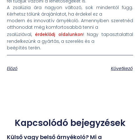
fel tudjuk vázolni a lehetőségeket is.
A zsalúzia ára nagyon változó, sok mindentől függ.
Kérhetsz tőlünk árajánlatot, ha érdekel ez a
modern és innovatív árnyékoló. Amennyiben szeretnéd
otthonodat még komfortosabbá tenni a
zsalúziával,
! Nagy tapasztalattal
érdeklődj oldalunkon
rendelkezünk a gyártás, a szerelés és a
beépítés terén.
Előző
Következő
Kapcsolódó bejegyzések
Külső vagy belső árnyékoló? Mi a