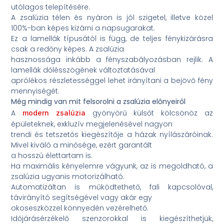
utólagos telepítésére.
A zsalúzia télen és nyáron is jól szigetel, illetve közel
100%-ban képes kizárni a napsugarakat.
Ez a lamellák típusától is függ, de teljes fénykizárásra
csak a redőny képes. A zsalúzia
hasznossága inkább a fényszabályozásban rejlik. A
lamellák dőlésszögének változtatásával
aprólékos részletességgel lehet irányítani a bejövő fény
mennyiségét.
Még mindig van mit felsorolni a zsalúzia előnyeiről
A
gyönyörű külsőt kölcsönöz az
modern zsalúzia
épületeknek, exkluzív megjelenésével nagyon
trendi és tetszetős kiegészítője a házak nyílászáróinak.
Mivel kiváló a minősége, ezért garantált
a hosszú élettartam is.
Ha maximális kényelemre vágyunk, az is megoldható, a
zsalúzia ugyanis motorizálható.
Automatizáltan is működtethető, fali kapcsolóval,
távirányító segítségével vagy akár egy
okoseszközzel könnyedén vezérelhető.
Időjárásérzékelő szenzorokkal is kiegészíthetjük,