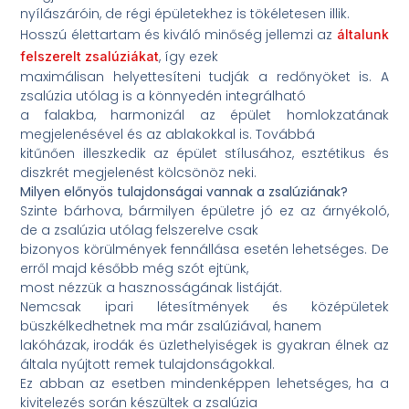
nyílászáróin, de régi épületekhez is tökéletesen illik.
Hosszú élettartam és kiváló minőség jellemzi az
általunk
, így ezek
felszerelt zsalúziákat
maximálisan helyettesíteni tudják a redőnyöket is. A
zsalúzia utólag is a könnyedén integrálható
a falakba, harmonizál az épület homlokzatának
megjelenésével és az ablakokkal is. Továbbá
kitűnően illeszkedik az épület stílusához, esztétikus és
diszkrét megjelenést kölcsönöz neki.
Milyen előnyös tulajdonságai vannak a zsalúziának?
Szinte bárhova, bármilyen épületre jó ez az árnyékoló,
de a zsalúzia utólag felszerelve csak
bizonyos körülmények fennállása esetén lehetséges. De
erről majd később még szót ejtünk,
most nézzük a hasznosságának listáját.
Nemcsak ipari létesítmények és középületek
büszkélkedhetnek ma már zsalúziával, hanem
lakóházak, irodák és üzlethelyiségek is gyakran élnek az
általa nyújtott remek tulajdonságokkal.
Ez abban az esetben mindenképpen lehetséges, ha a
kivitelezés során készültek a zsalúzia