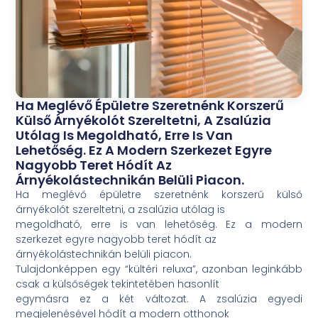
Ha Meglévő Épületre Szeretnénk Korszerű
Külső Árnyékolót Szereltetni, A Zsalúzia
Utólag Is Megoldható, Erre Is Van
Lehetőség. Ez A Modern Szerkezet Egyre
Nagyobb Teret Hódít Az
Árnyékolástechnikán Belüli Piacon.
Ha meglévő épületre szeretnénk korszerű külső
árnyékolót szereltetni, a zsalúzia utólag is
megoldható, erre is van lehetőség. Ez a modern
szerkezet egyre nagyobb teret hódít az
árnyékolástechnikán belüli piacon.
Tulajdonképpen egy “kültéri reluxa”, azonban leginkább
csak a külsőségek tekintetében hasonlít
egymásra ez a két változat. A zsalúzia egyedi
megjelenésével hódít a modern otthonok