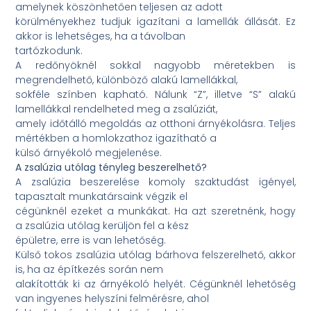
amelynek köszönhetően teljesen az adott
körülményekhez tudjuk igazítani a lamellák állását. Ez
akkor is lehetséges, ha a távolban
tartózkodunk.
A redőnyöknél sokkal nagyobb méretekben is
megrendelhető, különböző alakú lamellákkal,
sokféle színben kapható. Nálunk “Z”, illetve “S” alakú
lamellákkal rendelheted meg a zsalúziát,
amely időtálló megoldás az otthoni árnyékolásra. Teljes
mértékben a homlokzathoz igazítható a
külső árnyékoló megjelenése.
A zsalúzia utólag tényleg beszerelhető?
A zsalúzia beszerelése komoly szaktudást igényel,
tapasztalt munkatársaink végzik el
cégünknél ezeket a munkákat. Ha azt szeretnénk, hogy
a zsalúzia utólag kerüljön fel a kész
épületre, erre is van lehetőség.
Külső tokos zsalúzia utólag bárhova felszerelhető, akkor
is, ha az építkezés során nem
alakították ki az árnyékoló helyét. Cégünknél lehetőség
van ingyenes helyszíni felmérésre, ahol