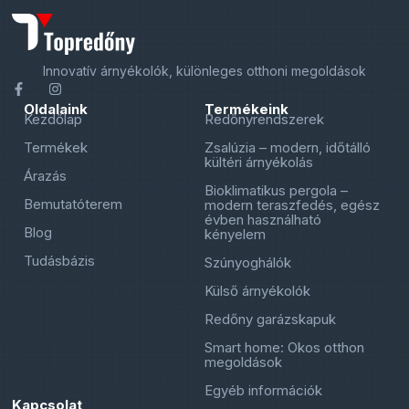
Innovatív árnyékolók, különleges otthoni megoldások
Oldalaink
Termékeink
Kezdőlap
Redőnyrendszerek
Termékek
Zsalúzia – modern, időtálló
kültéri árnyékolás
Árazás
Bioklimatikus pergola –
Bemutatóterem
modern teraszfedés, egész
évben használható
Blog
kényelem
Tudásbázis
Szúnyoghálók
Külső árnyékolók
Redőny garázskapuk
Smart home: Okos otthon
megoldások
Egyéb információk
Kapcsolat