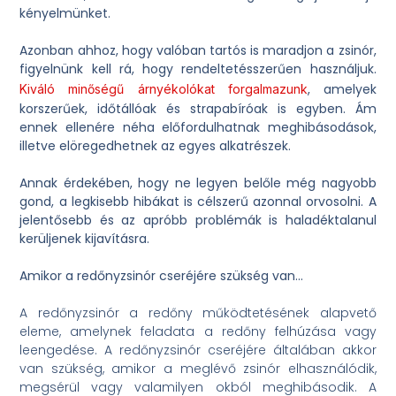
kényelmünket.
Azonban ahhoz, hogy valóban tartós is maradjon a zsinór,
figyelnünk kell rá, hogy rendeltetésszerűen használjuk.
, amelyek
Kiváló minőségű árnyékolókat forgalmazunk
korszerűek, időtállóak és strapabíróak is egyben. Ám
ennek ellenére néha előfordulhatnak meghibásodások,
illetve elöregedhetnek az egyes alkatrészek.
Annak érdekében, hogy ne legyen belőle még nagyobb
gond, a legkisebb hibákat is célszerű azonnal orvosolni. A
jelentősebb és az apróbb problémák is haladéktalanul
kerüljenek kijavításra.
Amikor a redőnyzsinór cseréjére szükség van…
A redőnyzsinór a redőny működtetésének alapvető
eleme, amelynek feladata a redőny felhúzása vagy
leengedése. A redőnyzsinór cseréjére általában akkor
van szükség, amikor a meglévő zsinór elhasználódik,
megsérül vagy valamilyen okból meghibásodik. A