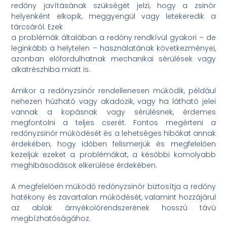
redőny javításának szükségét jelzi, hogy a zsinór
helyenként elkopik, meggyengül vagy letekeredik a
tárcsáról. Ezek
a problémák általában a redőny rendkívül gyakori – de
leginkább a helytelen – használatának következményei,
azonban előfordulhatnak mechanikai sérülések vagy
alkatrészhiba miatt is.
Amikor a redőnyzsinór rendellenesen működik, például
nehezen húzható vagy akadozik, vagy ha látható jelei
vannak a kopásnak vagy sérülésnek, érdemes
megfontolni a teljes cserét. Fontos megérteni a
redőnyzsinór működését és a lehetséges hibákat annak
érdekében, hogy időben felismerjük és megfelelően
kezeljük ezeket a problémákat, a későbbi komolyabb
meghibásodások elkerülése érdekében.
A megfelelően működő redőnyzsinór biztosítja a redőny
hatékony és zavartalan működését, valamint hozzájárul
az ablak árnyékolórendszerének hosszú távú
megbízhatóságához.