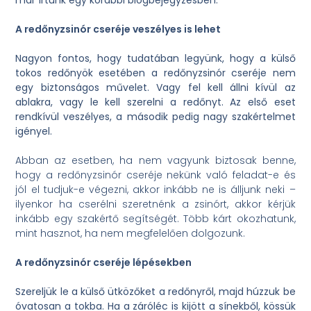
már írtunk egy korábbi blogbejegyzésben.
A redőnyzsinór cseréje veszélyes is lehet
Nagyon fontos, hogy tudatában legyünk, hogy a külső
tokos redőnyök esetében a redőnyzsinór cseréje nem
egy biztonságos művelet. Vagy fel kell állni kívül az
ablakra, vagy le kell szerelni a redőnyt. Az első eset
rendkívül veszélyes, a második pedig nagy szakértelmet
igényel.
Abban az esetben, ha nem vagyunk biztosak benne,
hogy a redőnyzsinór cseréje nekünk való feladat-e és
jól el tudjuk-e végezni, akkor inkább ne is álljunk neki –
ilyenkor ha cserélni szeretnénk a zsinórt, akkor kérjük
inkább egy szakértő segítségét. Több kárt okozhatunk,
mint hasznot, ha nem megfelelően dolgozunk.
A redőnyzsinór cseréje lépésekben
Szereljük le a külső ütközőket a redőnyről, majd húzzuk be
óvatosan a tokba. Ha a záróléc is kijött a sínekből, kössük