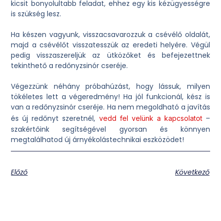
kicsit bonyolultabb feladat, ehhez egy kis kézügyességre
is szükség lesz.
Ha készen vagyunk, visszacsavarozzuk a csévélő oldalát,
majd a csévélőt visszatesszük az eredeti helyére. Végül
pedig visszaszereljük az ütközőket és befejezettnek
tekinthető a redőnyzsinór cseréje.
Végezzünk néhány próbahúzást, hogy lássuk, milyen
tökéletes lett a végeredmény! Ha jól funkcionál, kész is
van a redőnyzsinór cseréje. Ha nem megoldható a javítás
és új redőnyt szeretnél,
–
vedd fel velünk a kapcsolatot
szakértőink segítségével gyorsan és könnyen
megtalálhatod új árnyékolástechnikai eszközödet!
Előző
Következő