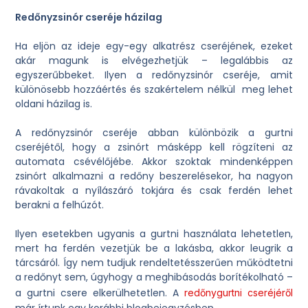
Redőnyzsinór cseréje házilag
Ha eljön az ideje egy-egy alkatrész cseréjének, ezeket
akár magunk is elvégezhetjük – legalábbis az
egyszerűbbeket. Ilyen a redőnyzsinór cseréje, amit
különösebb hozzáértés és szakértelem nélkül meg lehet
oldani házilag is.
A redőnyzsinór cseréje abban különbözik a gurtni
cseréjétől, hogy a zsinórt másképp kell rögzíteni az
automata csévélőjébe. Akkor szoktak mindenképpen
zsinórt alkalmazni a redőny beszerelésekor, ha nagyon
rávakoltak a nyílászáró tokjára és csak ferdén lehet
berakni a felhúzót.
Ilyen esetekben ugyanis a gurtni használata lehetetlen,
mert ha ferdén vezetjük be a lakásba, akkor leugrik a
tárcsáról. Így nem tudjuk rendeltetésszerűen működtetni
a redőnyt sem, úgyhogy a meghibásodás borítékolható –
a gurtni csere elkerülhetetlen. A
redőnygurtni cseréjéről