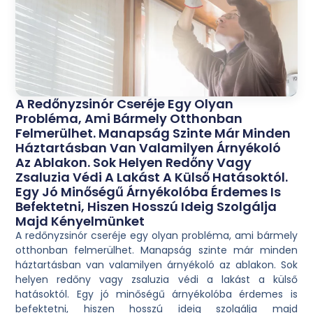
A Redőnyzsinór Cseréje Egy Olyan
Probléma, Ami Bármely Otthonban
Felmerülhet. Manapság Szinte Már Minden
Háztartásban Van Valamilyen Árnyékoló
Az Ablakon. Sok Helyen Redőny Vagy
Zsaluzia Védi A Lakást A Külső Hatásoktól.
Egy Jó Minőségű Árnyékolóba Érdemes Is
Befektetni, Hiszen Hosszú Ideig Szolgálja
Majd Kényelmünket
A redőnyzsinór cseréje egy olyan probléma, ami bármely
otthonban felmerülhet. Manapság szinte már minden
háztartásban van valamilyen árnyékoló az ablakon. Sok
helyen redőny vagy zsaluzia védi a lakást a külső
hatásoktól. Egy jó minőségű árnyékolóba érdemes is
befektetni, hiszen hosszú ideig szolgálja majd