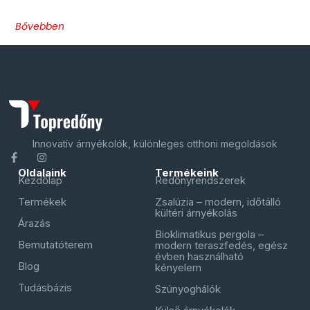
Bővebben
Innovatív árnyékolók, különleges otthoni megoldások
Oldalaink
Termékeink
Kezdőlap
Redőnyrendszerek
Termékek
Zsalúzia – modern, időtálló
kültéri árnyékolás
Árazás
Bioklimatikus pergola –
Bemutatóterem
modern teraszfedés, egész
évben használható
Blog
kényelem
Tudásbázis
Szúnyoghálók