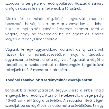
szorosan a tengelyre a redőnypalástot. Húzzuk a zsinórt,
amíg az összes le nem tekeredik a tárcsáról.
Oldjuk fel a zsinór rögzítését, jegyezzük meg a
bevezetés helyét, és ezután már könnyedén ki is lehet
húzni a régi, hibás zsinórt. Érdemes csomót kötni a
végére, hogy ne tekeredjen be az egész és sikeres
legyen a redőnyzsinór cseréje.
Vágjunk le egy ugyanakkora darabot az új zsinórból,
fűzzük be a zsinórbevezetőbe, majd a tárcsába
ugyanazon a helyen, ahol a régi volt. Rögzítsük a végét a
tárcsához, a szabadonfutó redőnytengely forgatásával
tekerjünk fel 1-2 menetet a tárcsára.
További tennivalók a redőnyzsinór cseréje során
Bontsuk ki a redőnypalástot, tegyük vissza a sínbe, majd
engedjük le a redőnyt. A zsinór feltekeredik, a vége pedig
40-50 cm-rel túllóg a csévélőn. A szabadon lévő végét
szereljük be és rögzítsük az automata csévélőjébe. Ez egy